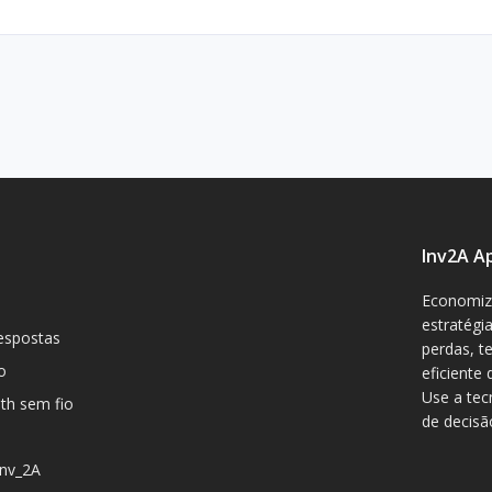
Inv2A A
Economize
estratégi
espostas
perdas, t
o
eficiente
Use a tec
oth sem fio
de decisã
Inv_2A