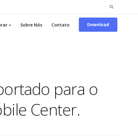
Pesquisar
por:
Download
rar
Sobre Nós
Contato
portado para o
bile Center.